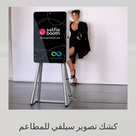
كشك تصوير سيلفي للمطاعم