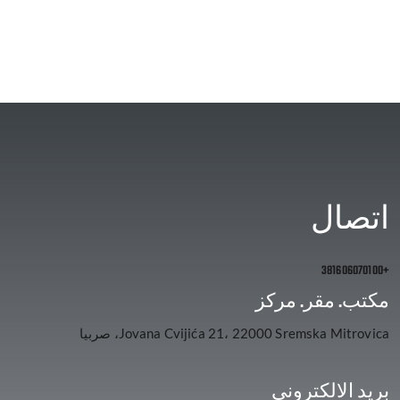
اتصال
+381606070100
مكتب. مقر. مركز
Jovana Cvijića 21، 22000 Sremska Mitrovica، صربيا
بريد الالكتروني