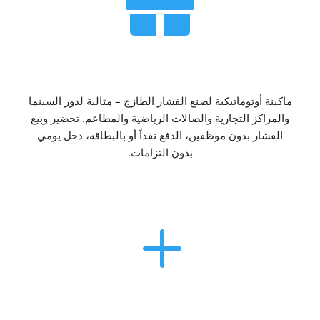

آلة صنع الفشار ذاتية الخدمة
ماكينة أوتوماتيكية لصنع الفشار الطازج – مثالية لدور السينما
والمراكز التجارية والصالات الرياضية والمطاعم. تحضير وبيع
الفشار بدون موظفين، الدفع نقداً أو بالبطاقة، دخل يومي
بدون التزامات.
L
البيع الآلي