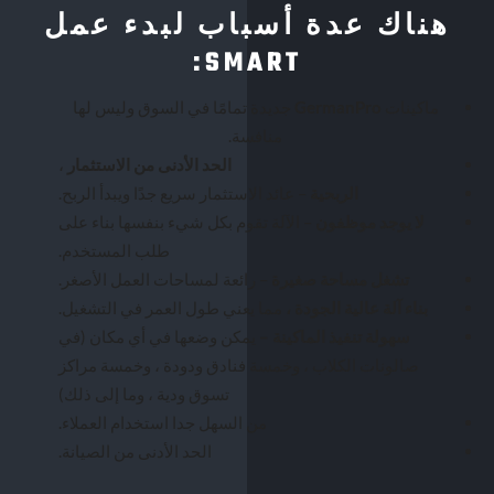
هناك عدة أسباب لبدء عمل
SMART:
ماكينات
GermanPro
جديدة تمامًا في السوق وليس لها
منافسة.
الحد الأدنى من الاستثمار
،
الربحية
– عائد الاستثمار سريع جدًا ويبدأ الربح.
لا يوجد موظفون
– الآلة تقوم بكل شيء بنفسها بناء على
طلب المستخدم.
تشغل مساحة صغيرة
– رائعة لمساحات العمل الأصغر.
بناء آلة عالية الجودة ،
مما يعني طول العمر في التشغيل.
سهولة تنفيذ الماكينة –
يمكن وضعها في أي مكان (في
صالونات الكلاب ، وخمسة فنادق ودودة ، وخمسة مراكز
تسوق ودية ، وما إلى ذلك)
من السهل جدا استخدام العملاء.
الحد الأدنى من الصيانة.