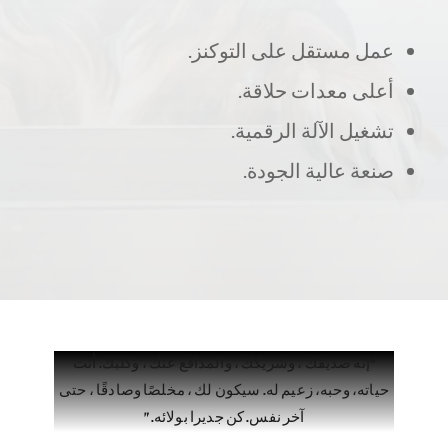
عمل مستقل على التوكنز.
أعلى معدات حلاقة.
تشغيل الآلة الرقمية.
صنعة عالية الجودة.
“إنه صديقك ، وشريكك ، والمدافع عنك ، وكلبك. أنت
حياته، وحبه، زعيم له. سيكون لك ، مخلصًا وصادقًا ، حتى
آخر نفس. كن جديرا بولائه
. ”