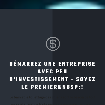

DÉMARREZ UNE ENTREPRISE
AVEC PEU
D'INVESTISSEMENT - SOYEZ
LE PREMIER&NBSP;!
Le
bain et le toilettage des chiens
sont le besoin de tout
propriétaire et de toute personne qui souhaite que son