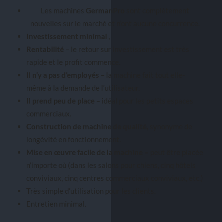
Les machines
GermanPro
sont complètement
nouvelles sur le marché et n’ont aucune concurrence.
Investissement minimal
,
Rentabilité
– le retour sur investissement est très
rapide et le profit commence.
Il n’y a pas d’employés
– la machine fait tout elle-
même à la demande de l’utilisateur.
Il prend peu de place
– idéal pour les petits espaces
commerciaux.
Construction de machine de qualité,
synonyme de
longévité en fonctionnement.
Mise en œuvre facile de la machine –
peut être placée
n’importe où (dans les salons pour chiens, cinq hôtels
conviviaux, cinq centres commerciaux conviviaux, etc.)
Très simple d’utilisation pour les clients.
Entretien minimal.