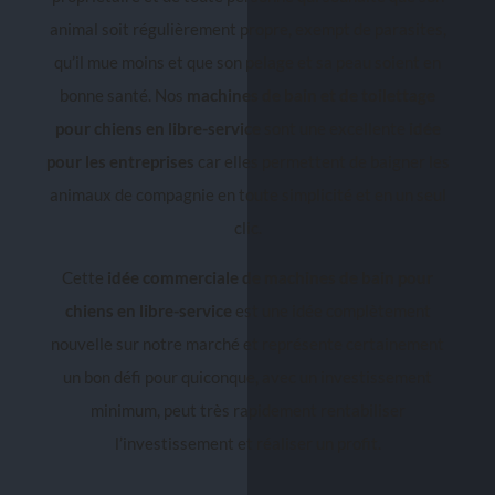
animal soit régulièrement propre, exempt de parasites,
qu’il mue moins et que son pelage et sa peau soient en
bonne santé. Nos
machines de bain et de toilettage
pour chiens en libre-service
sont une excellente
idée
pour les entreprises
car elles permettent de baigner les
animaux de compagnie en toute simplicité et en un seul
clic.
Cette
idée commerciale
de machines de bain pour
chiens en libre-service
est une idée complètement
nouvelle sur notre marché et représente certainement
un bon défi pour quiconque, avec un investissement
minimum, peut très rapidement rentabiliser
l’investissement et réaliser un profit.