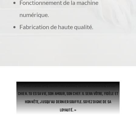
Fonctionnement de la machine
numérique.
Fabrication de haute qualité.
« IL EST VOTRE AMI, VOTRE PARTENAIRE, VOTRE DÉFENSEUR, VOTRE
CHIEN. TU ES SA VIE, SON AMOUR, SON CHEF. IL SERA VÔTRE, FIDÈLE ET
HONNÊTE, JUSQU’AU DERNIER SOUFFLE. SOYEZ DIGNE DE SA
LOYAUTÉ
. »