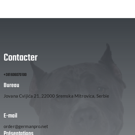
Contacter
+381606070100
Bureau
Jovana Cvijića 21, 22000 Sremska Mitrovica, Serbie
E-mail
order@germanpro.net
Présentations